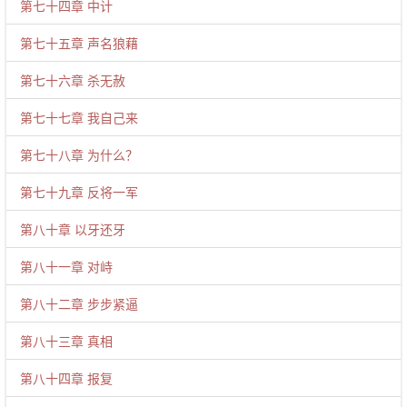
第七十四章 中计
第七十五章 声名狼藉
第七十六章 杀无赦
第七十七章 我自己来
第七十八章 为什么？
第七十九章 反将一军
第八十章 以牙还牙
第八十一章 对峙
第八十二章 步步紧逼
第八十三章 真相
第八十四章 报复