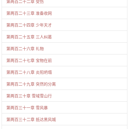
第两百二十二章 受伤
第两百二十三章 准备收网
第两百二十四章 少年天才
第两百二十五章 三人纠葛
第两百二十六章 礼物
第两百二十七章 宝物在前
第两百二十八章 炎阳坍塌
第两百二十九章 突然的分离
第两百三十章 雪域雪山行
第两百三十一章 雪风暴
第两百三十二章 抵达黑风城