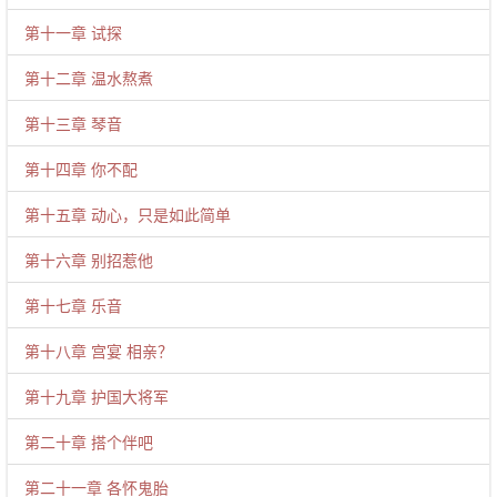
第十一章 试探
第十二章 温水熬煮
第十三章 琴音
第十四章 你不配
第十五章 动心，只是如此简单
第十六章 别招惹他
第十七章 乐音
第十八章 宫宴 相亲？
第十九章 护国大将军
第二十章 搭个伴吧
第二十一章 各怀鬼胎