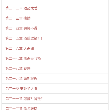
第二十二章 酒品太差
第二十三章 撒娇
第二十四章 哭笑不得
第二十五章 酒后过敏？！
第二十六章 天杀阁
第二十七章 击杀云飞扬
第二十八章 疑惑
第二十九章 婚期将近
第三十章 非处子之身
第三十一章 欺骗？背叛？
第三十二章 偷龙转凤