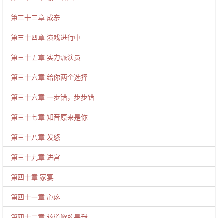
第三十三章 成亲
第三十四章 演戏进行中
第三十五章 实力派演员
第三十六章 给你两个选择
第三十六章 一步错，步步错
第三十七章 知音原来是你
第三十八章 发怒
第三十九章 进宫
第四十章 家宴
第四十一章 心疼
第四十二章 该道歉的是我