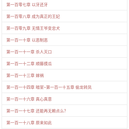
第一百零七章 以牙还牙
第一百零八章 成为真正的王妃
第一百零九章 无情王爷变忠犬
第一百一十章 以恶制恶
第一百一十一章 杀人灭口
第一百一十二章 顺藤摸瓜
第一百一十三章 嫁祸
第一百一十四章 暗室~第一百一十五章 偷龙转凤
第一百一十六章 真心真意
第一百一十七章 还能再无赖点么？
第一百一十八章 原来如此