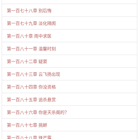
第一百七十八章 别后悔
第一百七十九章 淡化隔阂
第一百八十章 雨中求医
第一百八十一章 温馨时刻
第一百八十二章 疑窦
第一百八十三章 云飞扬出现
第一百八十四章 你没资格
第一百八十五章 追杀悬赏
第一百八十六章 你是天杀阁的？
第一百八十七章 挑衅
第一百八十八章 锋芒露