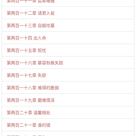
第两百一十一章 运筹帷幄
第两百一十二章 请君入瓮
第两百一十三章 自掘坟墓
第两百一十四 出人命
第两百一十五章 担忧
第两百一十六章 慕容秋枫失踪
第两百一十七章 失踪
第两百一十八章 难得的脆弱
第两百一十九章 磨难情深
第两百二十章 温馨相处
第两百二十一章 谁的错