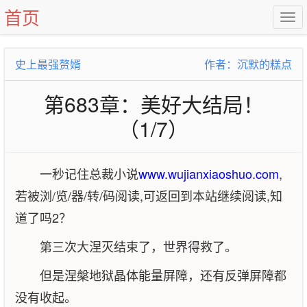
首页
史上最强赘婿
作者：沉默的糕点
第683章：美好大结局！
（1/7）
一秒记住总裁小说
www.wujianxiaoshuo.com
,
若被浏/览/器/转/码阅读,可返回到本站继续阅读,知
道了吗2？
第三次大涅灭结束了，世界得救了。
但是涅槃地狱晶体能量屏障，还有反弹屏障都
没有收起。