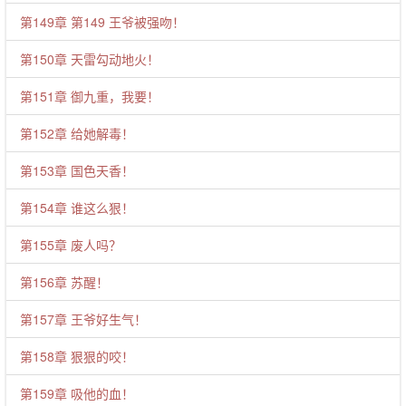
第149章 第149 王爷被强吻！
第150章 天雷勾动地火！
第151章 御九重，我要！
第152章 给她解毒！
第153章 国色天香！
第154章 谁这么狠！
第155章 废人吗？
第156章 苏醒！
第157章 王爷好生气！
第158章 狠狠的咬！
第159章 吸他的血！