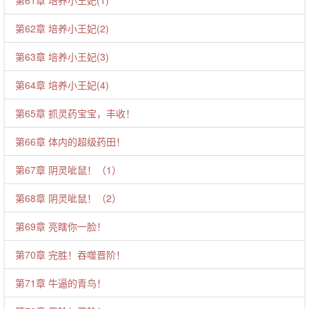
第61章 培养小王妃(1)
第62章 培养小王妃(2)
第63章 培养小王妃(3)
第64章 培养小王妃(4)
第65章 抓灵药宝宝，丰收！
第66章 体内的超级药田！
第67章 阴灵呲鼠！（1）
第68章 阴灵呲鼠！（2）
第69章 亮瞎你一脸！
第70章 完胜！吞噬晋阶！
第71章 牛逼的青鸟！