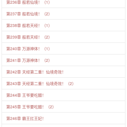
第236章 般若仙境！（1）
第237章 般若仙境！（2）
第238章 般若天经！（1）
第239章 般若天经！（2）
第240章 万源神体！（1）
第241章 万源神体！（2）
第242章 天经第二重！仙境奇效！
第243章 天经第二重！仙境奇效！（2）
第244章 王爷要吃醋！
第245章 王爷要吃醋！（2）
第246章 霸王扛王妃！