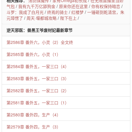
相关推荐：
荡剑诛魔传
/
家有Omega初长成
/
在无限直播里当娇
气包
/
我有九千万亿舔狗金
/
原来你还在这里
/
你有权保持暗恋
/
斗罗：我成了白月光
/
终焉的骑士
/
红楼梦
/
一锤砸到乾清宫，朱
元璋愣了
/
周天·堰都城攻略
/
陛下在上
/
逆天邪医：兽黑王爷废材妃最新章节
第2586章 番外六，小灵（2）全文终
第2585章 番外六，小灵（1）
第2584章 番外五，一家三口（4）
第2583章 番外五，一家三口（3）
第2582章 番外五，一家三口（2）
第2581章 番外五，一家三口（1）
第2580章 番外四，生产（4）
第2579章 番外四，生产（3）