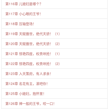
第116章 儿媳妇是哪个？
第117章 小心眼的王爷！
第118章 压轴登场！
第119章 天赋傲世，绝代天骄！（1）
第120章 天赋傲世，绝代天骄！（2）
第121章 惊艳四座，权贵哄抢！（1）
第122章 惊艳四座，权贵哄抢！（2）
第123章 入天策府，有人求亲！
第124章 名花有主，滚吧你！
第125章 小媳妇，抱怀里！
第126章 神一般的王爷，咬一口！