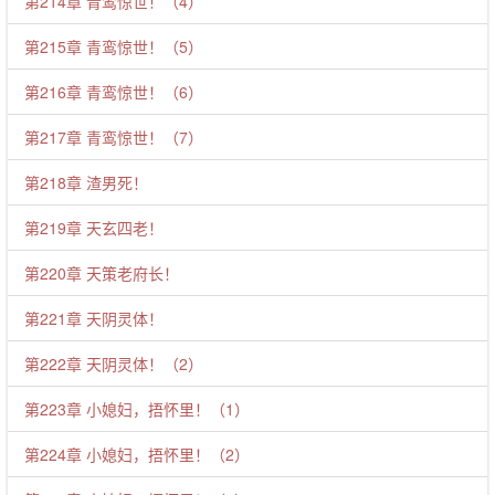
第214章 青鸾惊世！（4）
第215章 青鸾惊世！（5）
第216章 青鸾惊世！（6）
第217章 青鸾惊世！（7）
第218章 渣男死！
第219章 天玄四老！
第220章 天策老府长！
第221章 天阴灵体！
第222章 天阴灵体！（2）
第223章 小媳妇，捂怀里！（1）
第224章 小媳妇，捂怀里！（2）