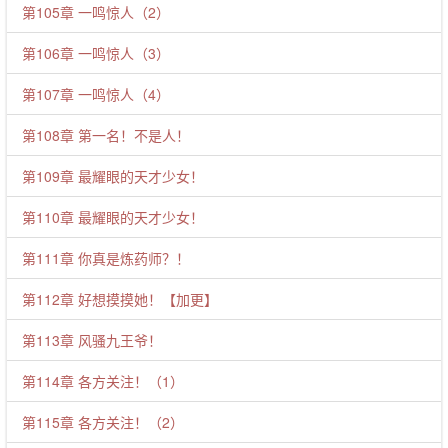
第105章 一鸣惊人（2）
第106章 一鸣惊人（3）
第107章 一鸣惊人（4）
第108章 第一名！不是人！
第109章 最耀眼的天才少女！
第110章 最耀眼的天才少女！
第111章 你真是炼药师？！
第112章 好想摸摸她！【加更】
第113章 风骚九王爷！
第114章 各方关注！（1）
第115章 各方关注！（2）