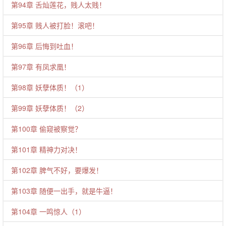
第94章 舌灿莲花，贱人太贱！
第95章 贱人被打脸！滚吧！
第96章 后悔到吐血！
第97章 有凤求凰！
第98章 妖孽体质！（1）
第99章 妖孽体质！（2）
第100章 偷窥被察觉？
第101章 精神力对决！
第102章 脾气不好，要爆发！
第103章 随便一出手，就是牛逼！
第104章 一鸣惊人（1）