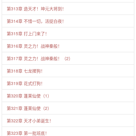
第313章 造天才！坤元大将到！
第314章 不惜一切，活捉白夜！
第315章 打上门来了！
第316章 灵之力！战神秦般！
第317章 灵之力！战神秦般！（2）
第318章 七龙撵狗！
第319章 花式打狗！
第320章 蓬莱仙使（1）
第321章 蓬莱仙使（2）
第322章 天才小弟诞生！
第323章 第一批班底！