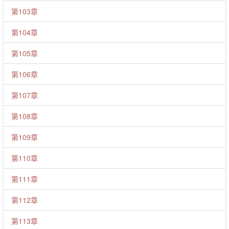
第103章
第104章
第105章
第106章
第107章
第108章
第109章
第110章
第111章
第112章
第113章