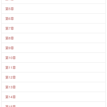
第5章
第6章
第7章
第8章
第9章
第10章
第11章
第12章
第13章
第14章
第15章