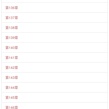
第136章
第137章
第138章
第139章
第140章
第141章
第142章
第143章
第144章
第145章
第146章