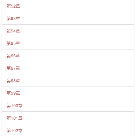
第92章
第93章
第94章
第95章
第96章
第97章
第98章
第99章
第100章
第101章
第102章