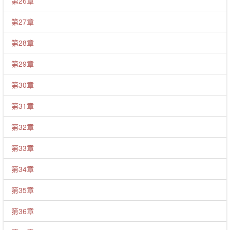
第26章
第27章
第28章
第29章
第30章
第31章
第32章
第33章
第34章
第35章
第36章