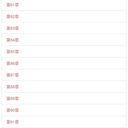
第81章
第82章
第83章
第84章
第85章
第86章
第87章
第88章
第89章
第90章
第91章