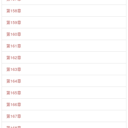
第158章
第159章
第160章
第161章
第162章
第163章
第164章
第165章
第166章
第167章
第168章