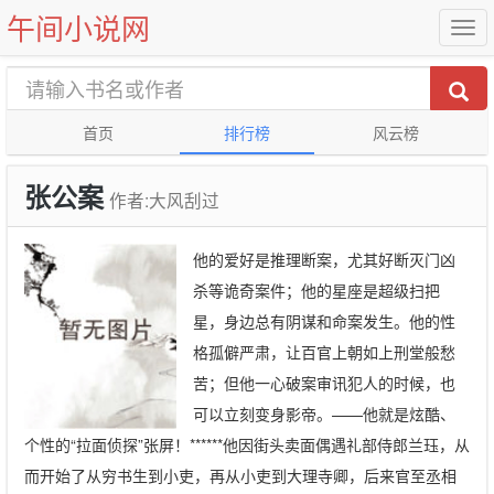
午间小说网
首页
排行榜
风云榜
张公案
作者:大风刮过
他的爱好是推理断案，尤其好断灭门凶
杀等诡奇案件；他的星座是超级扫把
星，身边总有阴谋和命案发生。他的性
格孤僻严肃，让百官上朝如上刑堂般愁
苦；但他一心破案审讯犯人的时候，也
可以立刻变身影帝。——他就是炫酷、
个性的“拉面侦探”张屏！******他因街头卖面偶遇礼部侍郎兰珏，从
而开始了从穷书生到小吏，再从小吏到大理寺卿，后来官至丞相