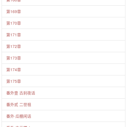
第169章
第170章
第171章
第172章
第173章
第174章
第175章
番外壹 古刹夜话
番外贰 二世祖
番外·瓜棚闲话