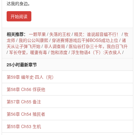
达我的身边。
开始阅读
相关推荐：
一颗苹果
/
失落的王权
/
精灵：谁说超音蝠不行！
/
牧
龙师
/
我的公公叫康熙
/
穿进赛博游戏后干掉BOSS成功上位
/
诸
天从让子弹飞开始
/
非人调查局
/
医仙谷打杂三十年，我白日飞升
/
军长夺爱，暖妻有毒
/
饱和浓度
/
浮生物语4（下）:天衣侯人
/
25小时最新章节
第59章 编年史·四人（完）
第58章 Ch56 俘获他
第57章 Ch55 备注
第56章 Ch54 殖民者
第55章 Ch53 生机