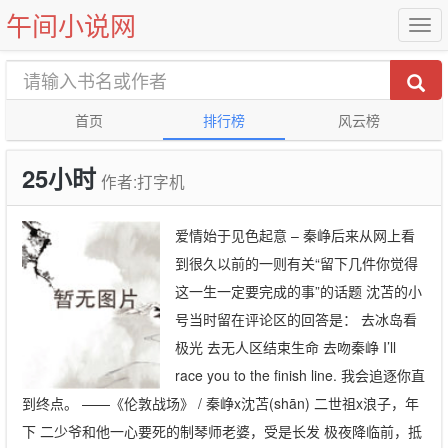
午间小说网
首页
排行榜
风云榜
25小时
作者:打字机
爱情始于见色起意 – 秦峥后来从网上看
到很久以前的一则有关“留下几件你觉得
这一生一定要完成的事”的话题 沈苫的小
号当时留在评论区的回答是： 去冰岛看
极光 去无人区结束生命 去吻秦峥 I’ll
race you to the finish line. 我会追逐你直
到终点。 ——《伦敦战场》 / 秦峥x沈苫(shān) 二世祖x浪子，年
下 二少爷和他一心要死的制琴师老婆，受是长发 极夜降临前，抵